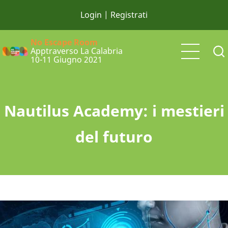
Salta
Login
|
al
contenuto
No Escape Room
principale
Apptraverso La Calabria
10-11 Giugno 2021
Nautilus Academy: i mestieri
del futuro